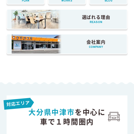
PLAN
WORKS
BLOG
選ばれる理由
REASON
会社案内
COMPANY
対応エリア
大分県中津市
を中心に
車で１時間圏内