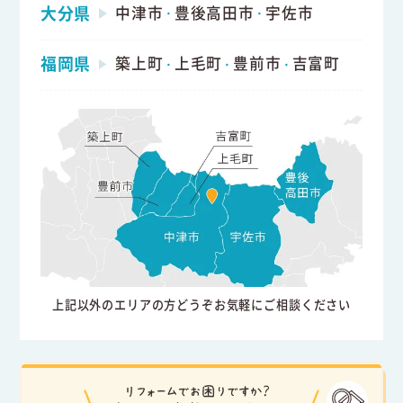
大分県
中津市
豊後高田市
宇佐市
・
・
福岡県
築上町
上毛町
豊前市
吉富町
・
・
・
上記以外のエリアの方どうぞお気軽にご相談ください