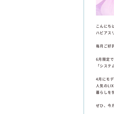
こんにち
ハピアス
毎月ご好
6月限定
「システ
4月にモ
人気のL
暮らしを
ぜひ、今