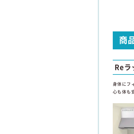
商
Re
身体にフ
心も体も