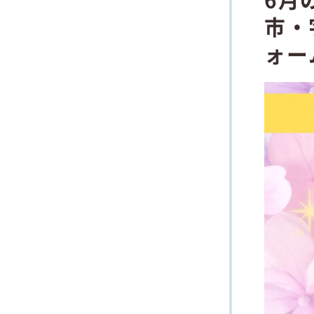
市・
ォー