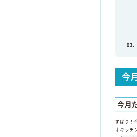
今
今月
ずばり！
↓キッチン