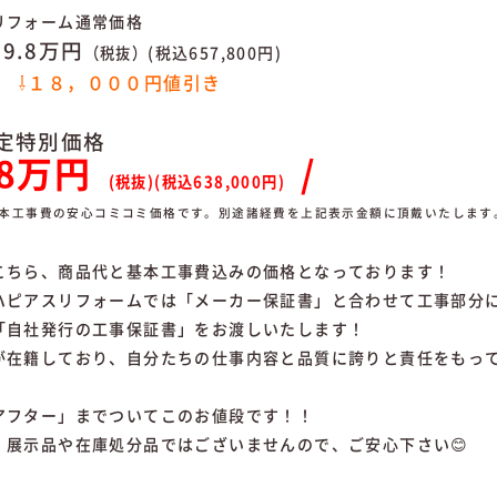
リフォーム通常価格
.8万円
(税込657,800円)
（
税抜）
⇩１８，０００円値引き
限定特別価格
58万円
/
(税抜)(税込638
,0
00円)
基本工事費の安心コミコミ価格です。別途諸経費を上記表示金額に頂戴いたします
こちら、商品代と基本工事費込みの価格となっております！
ハピアスリフォームでは「メーカー保証書」と合わせて工事部分
「自社発行の工事保証書」をお渡しいたします！
が在籍しており、自分たちの仕事内容と品質に誇りと責任をもっ
アフター」までついてこのお値段です！！
、展示品や在庫処分品ではございませんので、ご安心下さい
😊