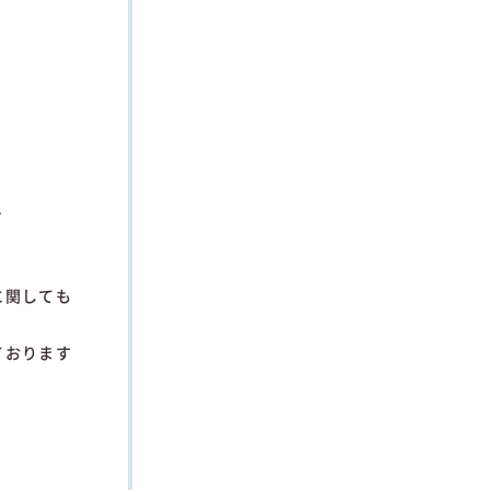
。
に関しても
ております