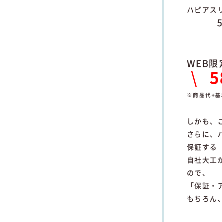
ハピアス
59
WEB
\
※商品代+
しかも、
さらに、
保証する
自社大工
ので、
「保証・
もちろん