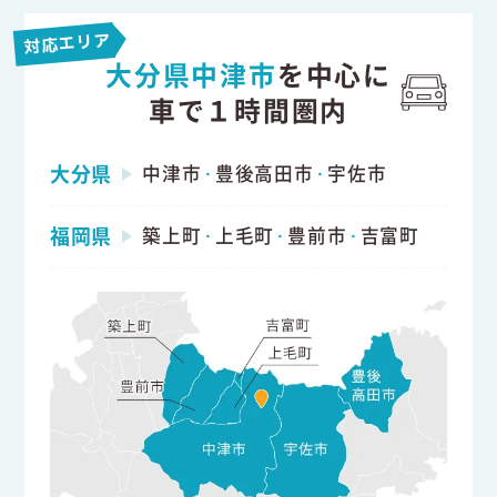
対応エリア
大分県中津市
を中心に
車で１時間圏内
大分県
中津市
豊後高田市
宇佐市
・
・
福岡県
築上町
上毛町
豊前市
吉富町
・
・
・