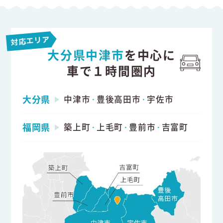
対応エリア
大分県中津市
を中心に
車で１時間圏内
大分県
中津市
豊後高田市
宇佐市
・
・
福岡県
築上町
上毛町
豊前市
吉富町
・
・
・