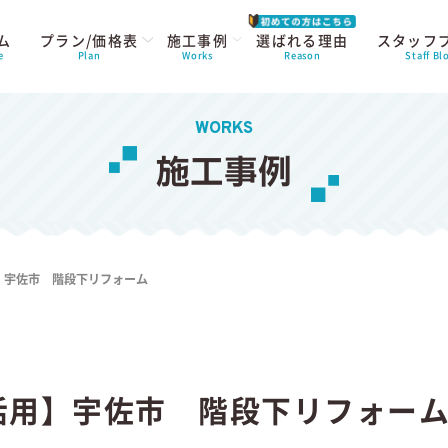
ム
プラン/価格表
施工事例
選ばれる理由
スタッフ
e
Plan
Works
Reason
Staff Bl
WORKS
施工事例
】宇佐市 階段下リフォーム
活用】宇佐市 階段下リフォ