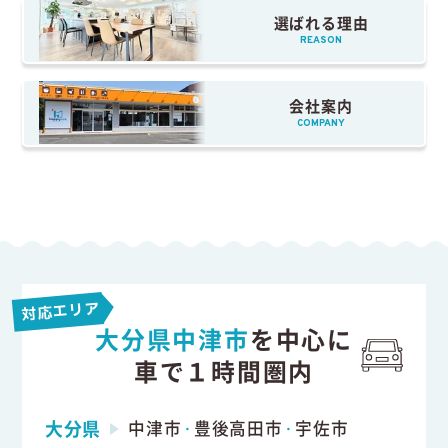
選ばれる理由
REASON
会社案内
COMPANY
対応エリア
大分県中津市
を中心に
車で１時間圏内
大分県
中津市
豊後高田市
宇佐市
・
・