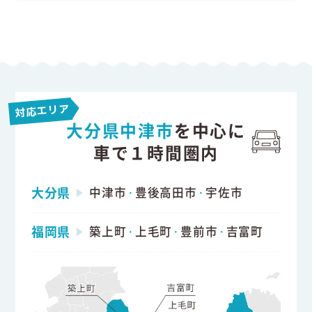
対応エリア
大分県中津市
を中心に
車で１時間圏内
大分県
中津市
豊後高田市
宇佐市
・
・
福岡県
築上町
上毛町
豊前市
吉富町
・
・
・