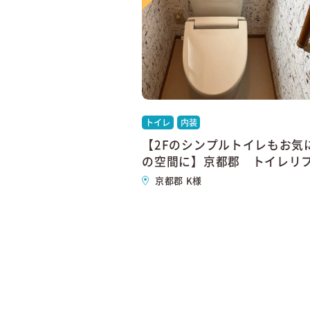
トイレ
内装
【2Fのシンプルトイレもお気
の空間に】京都郡 トイレリ
ム
京都郡 K様