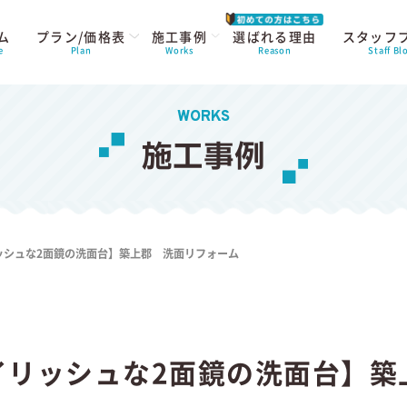
ム
プラン/価格表
施工事例
選ばれる理由
スタッフ
e
Plan
Works
Reason
Staff Bl
WORKS
施工事例
ッシュな2面鏡の洗面台】築上郡 洗面リフォーム
イリッシュな2面鏡の洗面台】築