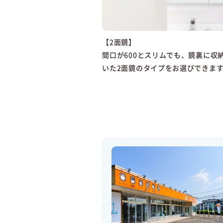
【2面鏡】
間口が600とスリムでも、鏡裏に収
いた2面鏡のタイプをお選びできま