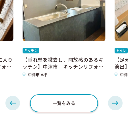
キッチン
トイレ
に入り
【垂れ壁を撤去し、開放感のあるキ
【足
フォー
ッチン】中津市 キッチンリフォー
演出
ム
中津市 A様
中津
一覧をみる