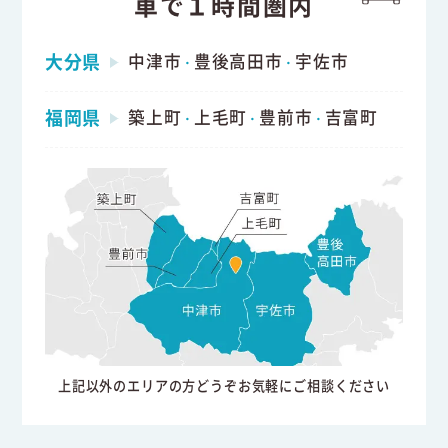
車で１時間圏内
大分県
中津市
豊後高田市
宇佐市
・
・
福岡県
築上町
上毛町
豊前市
吉富町
・
・
・
上記以外のエリアの方どうぞお気軽にご相談ください