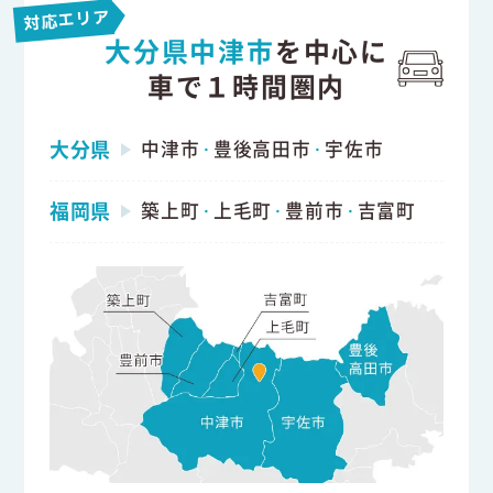
対応エリア
大分県中津市
を中心に
車で１時間圏内
大分県
中津市
豊後高田市
宇佐市
・
・
福岡県
築上町
上毛町
豊前市
吉富町
・
・
・