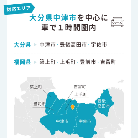
対応エリア
大分県中津市
を中心に
車で１時間圏内
大分県
中津市
豊後高田市
宇佐市
・
・
福岡県
築上町
上毛町
豊前市
吉富町
・
・
・