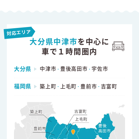
対応エリア
大分県中津市
を中心に
車で１時間圏内
大分県
中津市
豊後高田市
宇佐市
・
・
福岡県
築上町
上毛町
豊前市
吉富町
・
・
・