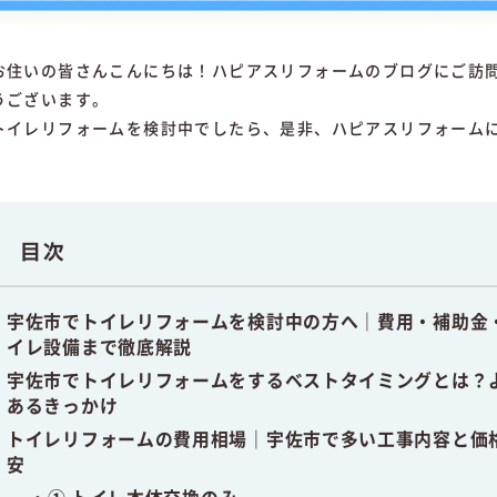
お住いの皆さんこんにちは！ハピアスリフォームのブログにご訪
うございます。
トイレリフォームを検討中でしたら、是非、ハピアスリフォーム
目次
宇佐
市
で
トイレ
リフォーム
を
検討
中
の
方
へ｜
費用・
補助金
イレ
設備
まで
徹底
解説
宇佐
市
で
トイレ
リフォーム
を
する
ベスト
タイミング
と
は？
ある
きっかけ
トイレ
リフォーム
の
費用
相場｜
宇佐
市
で
多い
工事
内容
と
価
安