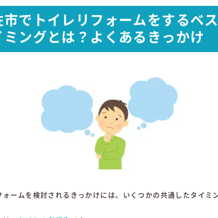
佐
市
で
トイレ
リフォーム
を
する
ベ
イミング
と
は？
よく
ある
きっかけ
フォーム
を
検討
さ
れる
きっかけ
に
は、
いくつか
の
共通
した
タイミ