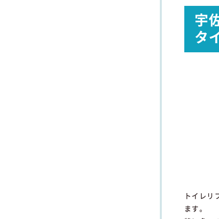
宇
タ
トイレ
リ
ます。