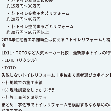
①
トイレ
本体
交換
のみ
約
15
万
円～
30
万
円
②
トイレ
交換＋
内装
リフォーム
約
20
万
円～
40
万
円
③
トイレ
空間
まるごと
リフォーム
約
30
万
円～
60
万
円
以上
2026
年
住宅
省エネ
補助金
は
使える？
トイレ
リフォーム
と
補
度
LIXIL・
TOTO
など
人気
メーカー
比較｜
最新
節水
トイレ
の
特
LIXIL（
リ
ク
シル）
TOTO
失敗
しない
トイレ
リフォーム｜
宇佐
市
で
業者
選び
の
ポイン
①
地域
で
の
施工
実績
②
現地
調査
を
しっかり
行う
③
施工
事例
を
確認
する
まとめ｜
宇佐
市
で
トイレ
リフォーム
を
検討
する
なら
早め
の
が
おすすめ