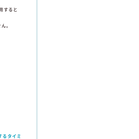
用
すると
せん。
する
タイミ