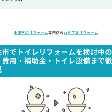
中津市のリフォーム
専門店の
ハピアスリフォーム
佐
市
で
トイレ
リフォーム
を
検討
中
｜
費用・
補助金・
トイレ
設備
まで
説