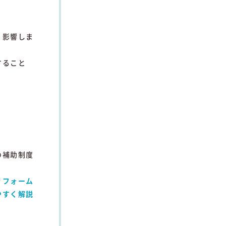
く
影響
し
ま
する
こと
の
補助
制度
リフォーム
や
すく
解説