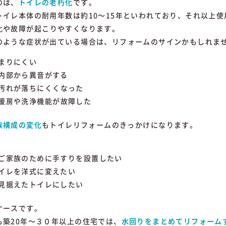
の
は、
トイレ
の
老朽
化
です。
トイレ
本体
の
耐用
年数
は
約
10～
15
年
と
いわれ
て
おり、
それ
以上
使
化
や
故障
が
起
こ
りや
すく
なり
ます。
の
よう
な
症状
が
出
て
いる
場合
は、
リフォーム
の
サイン
かも
し
れ
ま
まり
にくい
内部
から
異音
が
する
汚れ
が
落ち
に
く
く
な
っ
た
暖房
や
洗浄
機能
が
故障
した
族
構成
の
変化
も
トイレ
リフォーム
の
きっかけ
に
なり
ます。
ご
家族
の
ため
に
手すり
を
設置
した
い
イレ
を
洋式
に
変
えたい
見
据
え
た
トイレ
に
した
い
ケース
です。
も
築
20
年～３０年
以上
の
住宅
では、
水
回り
を
まとめ
て
リフォーム