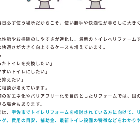
毎日
必ず
使う
場所
だからこそ、
使い勝手
や
快適
性
が
暮らし
に
大き
水
性能
や
お
掃除
の
し
やす
さ
が
進化
し、
最新
の
トイレ
へ
リフォーム
の
快適
さ
が
大きく
向上
する
ケース
も
増え
てい
ます。
も
っ
た
トイレ
を
交換
した
い」
やすい
トイレ
に
した
い」
を
抑え
たい」
ご
相談
が
増え
てい
ます。
備
の
省エネ
化
や
バリアフリー
化
を
目的
と
した
リフォーム
では、
国
きる
場合
も
あり
ます。
では、
宇佐
市
で
トイレ
リフォーム
を
検討
さ
れ
て
いる
方
に
向け
て、
ング、
費用
の
目安、
補助金、
最新
トイレ
設備
の
特徴
など
を
わか
り