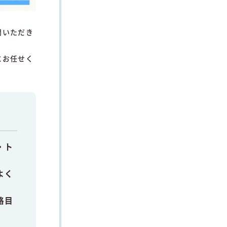
問いただき
にお任せく
・
ト
よく
格
目