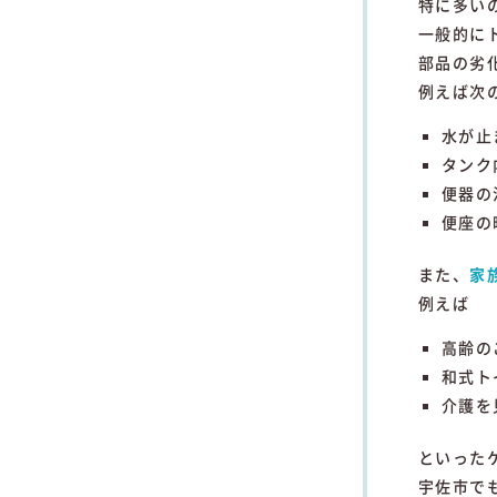
特に
多い
一般
的
に
部品
の
劣
例えば
次
水
が
止
タンク
便器
の
便座
の
また、
家
例えば
高齢
の
和
式
ト
介護
を
といった
宇佐
市
で