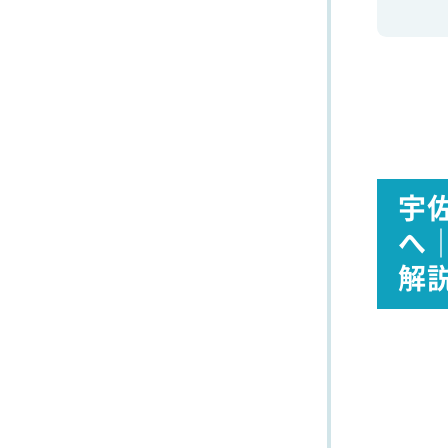
宇
へ
解