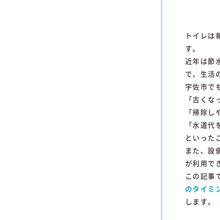
トイレ
は
す。
近年
は
節
で、
生活
宇佐
市
で
「
古く
な
「
掃除
し
「
水道
代
といった
また、
設
が
利用
で
この
記事
の
タイミ
し
ます。