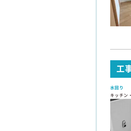
工
水回り
キッチン