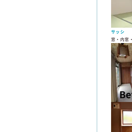
サッシ
窓・内窓