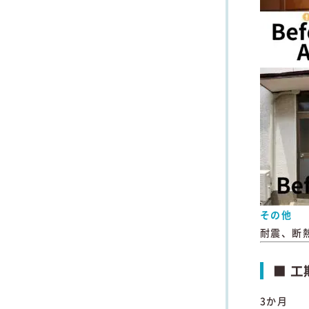
その他
耐震、断
■ 工
3か月