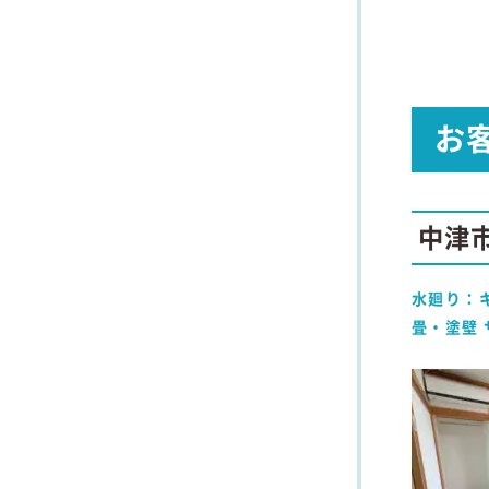
お
中津市
水廻り：
畳・塗壁