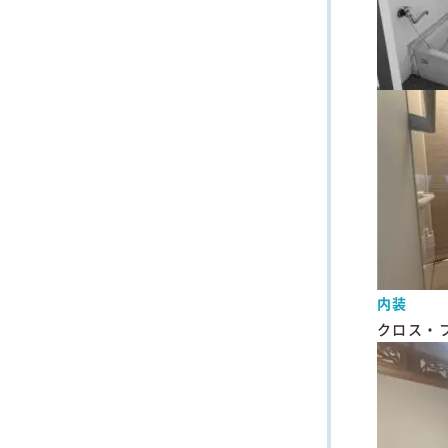
内装
クロス・