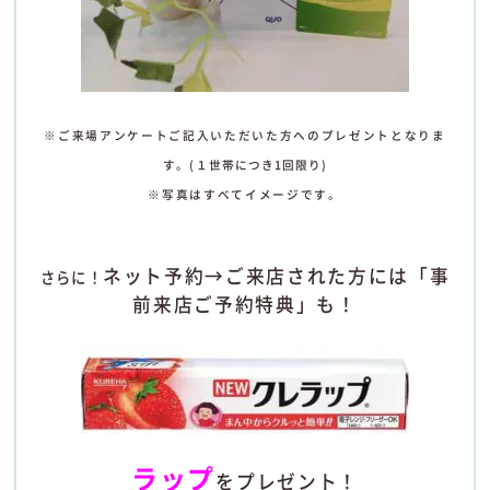
※ご来場アンケートご記入いただいた方へのプレゼントとなりま
す
。
(１世帯につき1回限り)
※写真はすべてイメージです。
ネット予約→ご来店された方には「
事
さらに！
前来店ご予約特典」も
！
ラップ
を
プレゼント
！