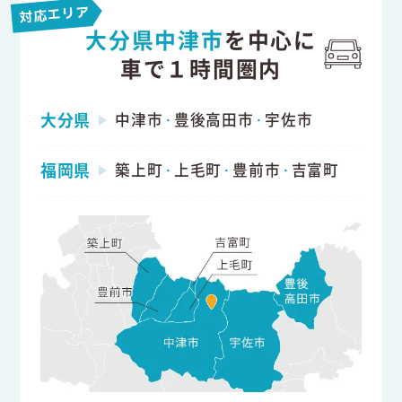
対応エリア
大分県中津市
を中心に
車で１時間圏内
大分県
中津市
豊後高田市
宇佐市
・
・
福岡県
築上町
上毛町
豊前市
吉富町
・
・
・