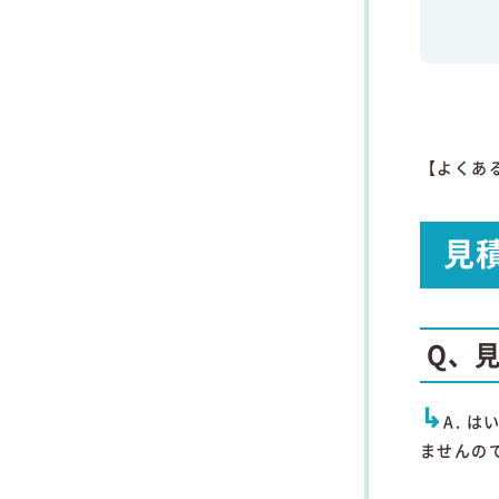
【よくあ
見
Q、
↳
A. 
ませんの