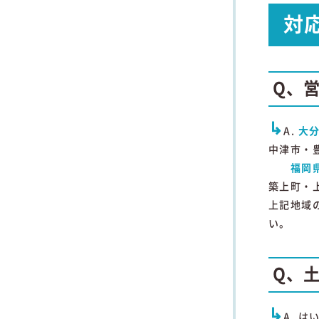
対
Q、
↳
A.
大
中津市・
福岡
築上町・
上記地域
い。
Q、
↳
A. 