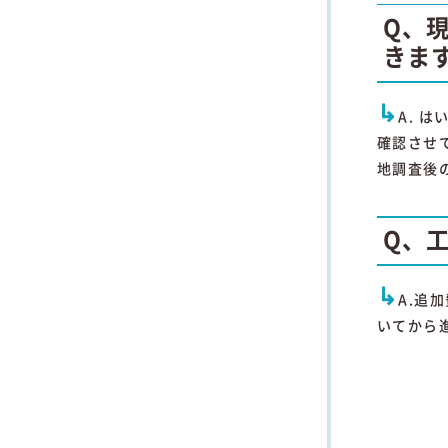
Q、
きま
↳
A. 
確認させ
地調査後
Q、
↳
A.追
いてから