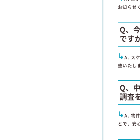
お知らせ
Q、
です
↳
A. 
整いたし
Q、
調査
↳
A. 
とで、安