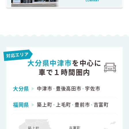
COMPANY
対応エリア
大分県中津市
を中心に
車で１時間圏内
大分県
中津市
豊後高田市
宇佐市
・
・
福岡県
築上町
上毛町
豊前市
吉富町
・
・
・