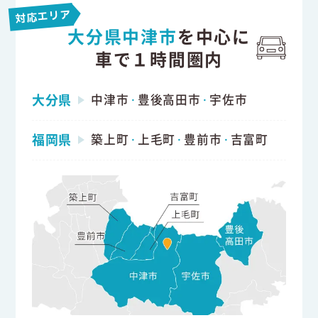
対応エリア
大分県中津市
を中心に
車で１時間圏内
大分県
中津市
豊後高田市
宇佐市
・
・
福岡県
築上町
上毛町
豊前市
吉富町
・
・
・