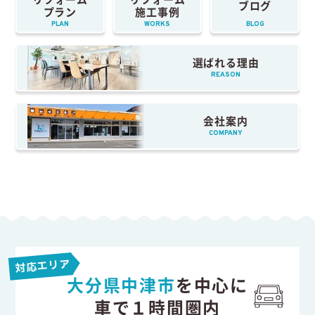
ブログ
プラン
施工事例
PLAN
WORKS
BLOG
選ばれる理由
REASON
会社案内
COMPANY
対応エリア
大分県中津市
を中心に
車で１時間圏内