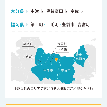
大分県
中津市
豊後高田市
宇佐市
・
・
福岡県
築上町
上毛町
豊前市
吉富町
・
・
・
上記以外のエリアの方どうぞお気軽にご相談ください