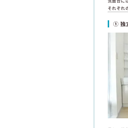
洗面台に
それぞれ
① 