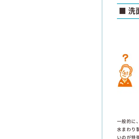
■ 
一般的に
水まわり
いのが特