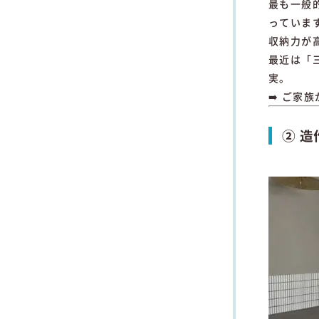
最も一般
っていま
収納力が
最近は「
実。
➡️ ご
② 