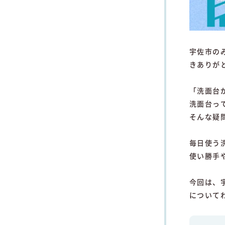
宇佐市の
きありがと
「洗面台
洗面台っ
そんな疑
毎日使う
使い勝手
今回は、
について