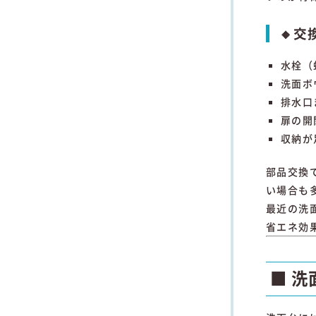
🔸
水栓（
洗面ボ
排水口
扉の開
収納が
部品交換
い場合も
最近の洗
省エネ効
■ 