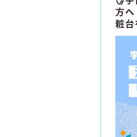
方へ
粧台