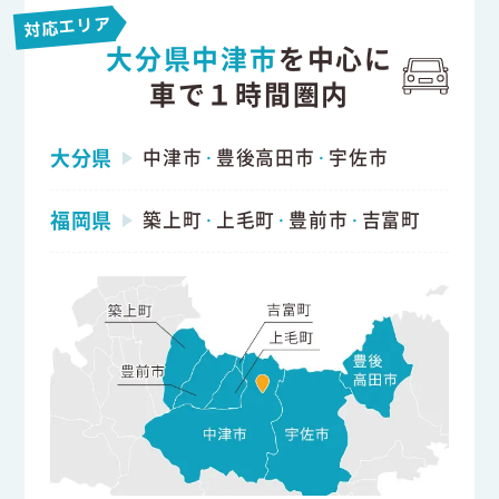
対応エリア
大分県中津市
を中心に
車で１時間圏内
大分県
中津市
豊後高田市
宇佐市
・
・
福岡県
築上町
上毛町
豊前市
吉富町
・
・
・