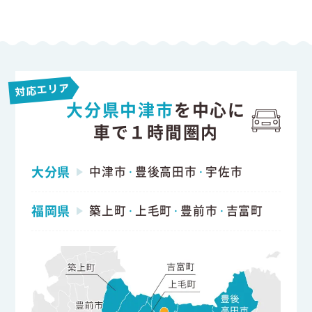
対応エリア
大分県中津市
を中心に
車で１時間圏内
大分県
中津市
豊後高田市
宇佐市
・
・
福岡県
築上町
上毛町
豊前市
吉富町
・
・
・