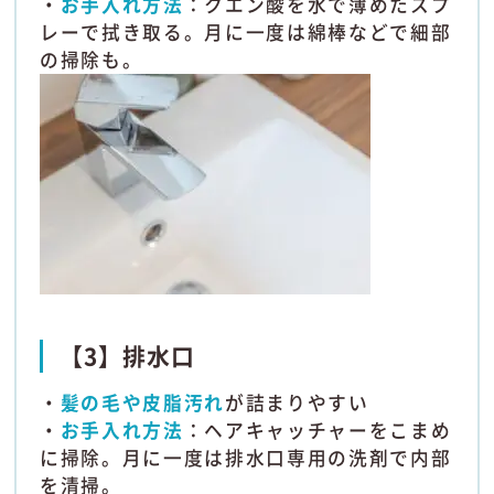
・
お手入れ方法
：クエン酸を水で薄めたスプ
レーで拭き取る。月に一度は綿棒などで細部
の掃除も。
【3】排水口
・
髪の毛や皮脂汚れ
が詰まりやすい
・
お手入れ方法
：ヘアキャッチャーをこまめ
に掃除。月に一度は排水口専用の洗剤で内部
を清掃。